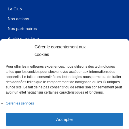
Le Club
Nos actions
Nos partenaires
Amitié et partage
Gérer le consentement aux
Mentions légales et confidentialité
cookies
Pour offrir les meilleures expériences, nous utilisons des technologies
Accès rapide
telles que les cookies pour stocker et/ou accéder aux informations des
appareils. Le fait de consentir à ces technologies nous permettra de traiter
des données telles que le comportement de navigation ou les ID uniques
Lions Club international
sur ce site. Le fait de ne pas consentir ou de retirer son consentement peut
avoir un effet négatif sur certaines caractéristiques et fonctions.
Lions Club France
Accès Membre
Gérer les services
Accès Myassoc
Accepter